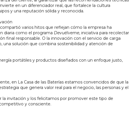
fianza del cliente, al garantizar que las recomendaciones técnicas 
nvierte en un diferenciador real, que fortalece la cultura 
ipos y una reputación sólida y reconocida.
ovación
compartió varios hitos que reflejan cómo la empresa ha 
ión diaria como el programa 
Devuélveme
, iniciativa para recolectar
ón final responsable. O la innovación con el servicio de carga 
io, una solución que combina sostenibilidad y atención de 
gía portátiles y productos diseñados con un enfoque justo, 
liente, en La Casa de las Baterías estamos convencidos de que la 
strategia que genera valor real para el negocio, las personas y el 
r la invitación y los felicitamos por promover este tipo de 
ompetitivo y consciente.