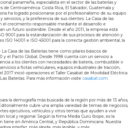
ional panameña, especialista en el sector de las baterías y 
s de Centroamérica: Costa Rica, El Salvador, Guatemala y 
ia ha logrado posicionarse por el profesionalismo de su equipo 
 servicios, y la preferencia de sus clientes. La Casa de las 
n el crecimiento responsable mediante el desarrollo e 
 un futuro sostenible. Desde el año 2011, la empresa está 
ISO 9001 para la estandarización de sus procesos de atención y 
nes ISO 14001 e ISO 45001 para la correcta gestión ambiental, la 
 La Casa de las Baterías tiene como pilares básicos de 
00 y el Pacto Global. Desde 1998 cuenta con un servicio a 
encia a los clientes con necesidades de batería, combustible o 
vicios a flotas vehiculares, equipos industriales de tracción, 
l 2017 inició operaciones el Taller Casabat de Movilidad Eléctrica 
as Baterías. Para más información visite 
casabat.com
.
ra la demografía más buscada de la región por más de 13 años,
 Editorialmente cubre una amplia variedad de temas de negocios,
ortes ejecutivos, vehículos y otros temas que ayuden a vivir 
ón local y regional. Según la firma Media Gurú Ibope, es la 
n tiene en América Central, y República Dominicana. Nuestra 
vadora interfaz, más rápida, más legible, y más 