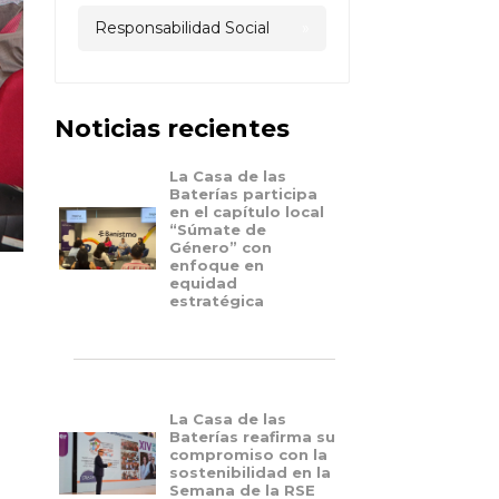
Responsabilidad Social
»
Noticias recientes
/news/MCPDPSAEYPZNHWFNGB3HNWQCG6J4
La Casa de las
Baterías participa
en el capítulo local
“Súmate de
Género” con
enfoque en
equidad
estratégica
/news/MCJVHWV7PT2JHHXDAQVAMK3AND3U
La Casa de las
Baterías reafirma su
compromiso con la
sostenibilidad en la
Semana de la RSE