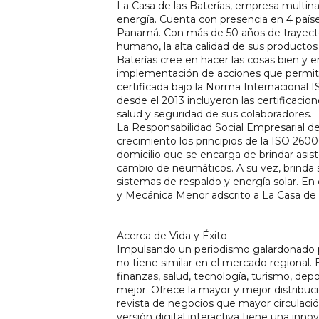
La Casa de las Baterías, empresa multinac
energía. Cuenta con presencia en 4 paíse
Panamá. Con más de 50 años de trayector
humano, la alta calidad de sus productos y
Baterías cree en hacer las cosas bien y e
implementación de acciones que permitan
certificada bajo la Norma Internacional 
desde el 2013 incluyeron las certificacio
salud y seguridad de sus colaboradores.
La Responsabilidad Social Empresarial de
crecimiento los principios de la ISO 260
domicilio que se encarga de brindar asist
cambio de neumáticos. A su vez, brinda ser
sistemas de respaldo y energía solar. En e
y Mecánica Menor adscrito a La Casa de L
Acerca de Vida y Éxito
Impulsando un periodismo galardonado pa
no tiene similar en el mercado regional.
finanzas, salud, tecnología, turismo, dep
mejor. Ofrece la mayor y mejor distribuci
revista de negocios que mayor circulació
versión digital interactiva tiene una inno