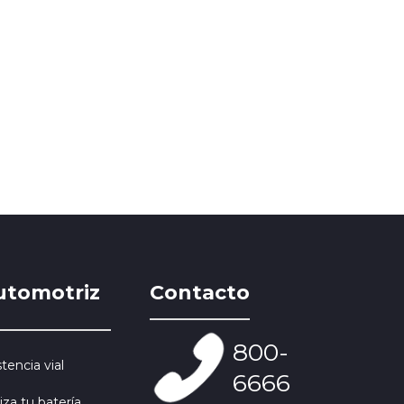
utomotriz
Contacto
800-
stencia vial
6666
iza tu batería