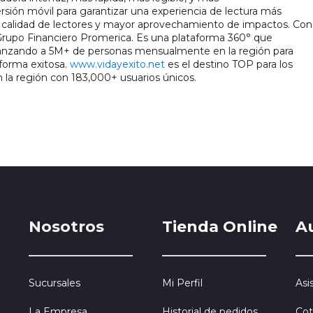
ión móvil para garantizar una experiencia de lectura más 
e calidad de lectores y mayor aprovechamiento de impactos. Con 
 Grupo Financiero Promerica. Es una plataforma 360° que 
canzando a 5M+ de personas mensualmente en la región para 
orma exitosa. 
www.vidayexito.net
 es el destino TOP para los 
 la región con 183,000+ usuarios únicos.
Nosotros
Tienda Online
A
Sucursales
Mi Perfil
Asi
La Empresa
Historial de pedidos
Cot