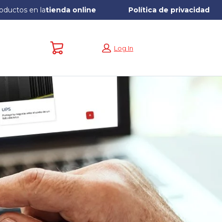
oductos en la
tienda online
Política de privacidad
Carrito: vacío
Log In
a