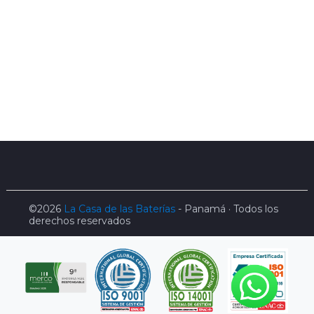
©2026
La Casa de las Baterías
- Panamá · Todos los
derechos reservados