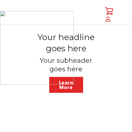
Saltar
Saltar
a
al
Carrito
contenido
pie
principal
de
página
Your headline
goes here
Your subheader
goes here
Learn
More