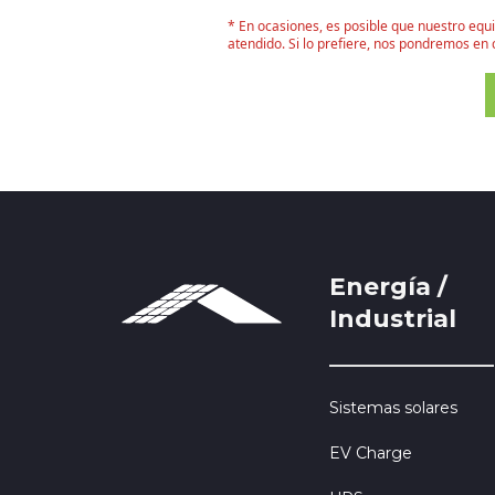
* En ocasiones, es posible que nuestro eq
atendido. Si lo prefiere, nos pondremos e
Energía /
Industrial
Sistemas solares
EV Charge