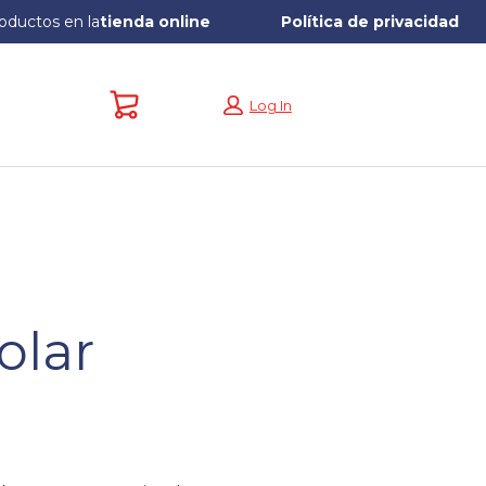
oductos en la
tienda online
Política de privacidad
Carrito: vacío
Log In
a
olar