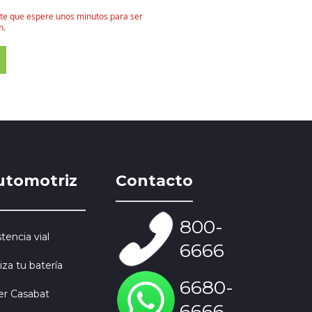
nte que espere unos minutos para ser
n.
utomotriz
Contacto
800-
stencia vial
6666
iza tu batería
6680-
ler Casabat
6666