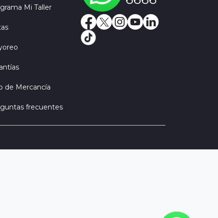
grama Mi Taller
Facebook
X
Instagram
Youtube
LinkedIn
tas
yoreo
antías
b de Mercancía
guntas frecuentes