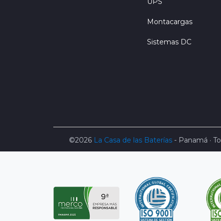
UPS
Montacargas
Sistemas DC
©2026
La Casa de las Baterías
- Panamá · To