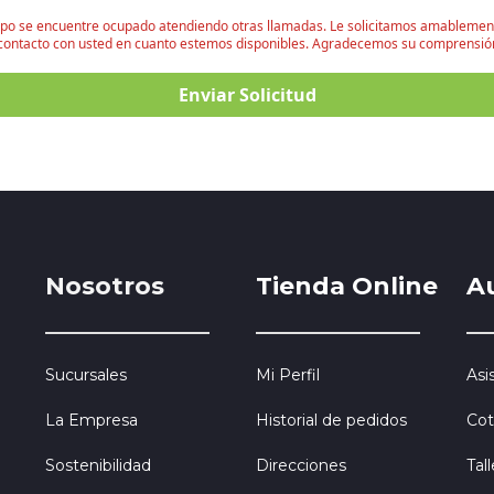
uipo se encuentre ocupado atendiendo otras llamadas. Le solicitamos amableme
n contacto con usted en cuanto estemos disponibles. Agradecemos su comprensió
Enviar Solicitud
Nosotros
Tienda Online
A
Sucursales
Mi Perfil
Asi
La Empresa
Historial de pedidos
Cot
Sostenibilidad
Direcciones
Tal