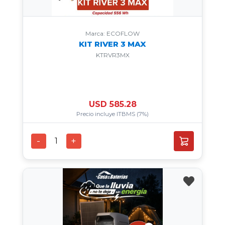
Marca: ECOFLOW
KIT RIVER 3 MAX
KTRVR3MX
USD 585.28
Precio incluye ITBMS (7%)
-
+
1
favorite